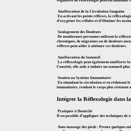
régulières de réflexologie peuvent diminuer l
Amélioration de la Circulation Sanguine
En activant les points réflexes, la réflexolog
d’oxygéner les cellules et d’éliminer les toxin
Soulagement des Douleurs
De nombreuses personnes utilisent la réflexol
chroniques, de migraines ou de douleurs menst
réflexes peut aider à atténuer ces douleurs.
Amélioration du Sommeil
La réflexologie peut également améliorer la 
l’anxiété, elle aide à induire un sommeil plus
Soutien au Système Immunitaire
En stimulant la circulation et en réduisant le
immunitaire, rendant le corps plus résistant 
Intégrer la Réflexologie dans l
Pratiquer à Domicile
Il est possible d’appliquer des techniques de r
Auto-massage des pieds : Prenez quelques min