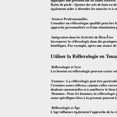
appliquer une pression sur les zones réflexes.
Bains de pieds : Ajoutez des sels de bain ou d
également aider à détendre les muscles et à st
Séances Professionnelles
Consulter un réflexologue qualifié peut être 
approche personnalisée et d’une stimulation pl
Intégration dans les Activités de Bien-Être
Incorporer la réflexologie dans des pratiques 
bénéfiques. Par exemple, après une séance de
Utiliser la Réflexologie en Ten
Réflexologie et Sexe
Les besoins en réflexologie peuvent varier sel
Femmes : La réflexologie peut être particuli
Certaines zones réflexes, comme celles corres
douleurs menstruelles et à améliorer le bien-ê
Hommes : Pour les hommes, la réflexologie peu
zones spécifiques liées à la prostate peuvent 
Réflexologie et Âge
L’âge influence également l’approche de la ré