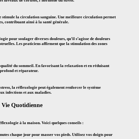
es niveaux de cortisol, l’hormone du stress.
ie stimule la circulation sanguine. Une meilleure circulation permet
es, contribuant ainsi à la santé générale.
ogie pour soulager diverses douleurs, qu’il s’agisse de douleurs
ruelles. Les praticiens affirment que la stimulation des zones
qualité du sommeil. En favorisant la relaxation et en réduisant
 profond et réparateur.
 stress, la réflexologie peut également renforcer le système
aux infections et aux maladies.
a Vie Quotidienne
éflexologie à la maison. Voici quelques conseils :
utes chaque jour pour masser vos pieds. Utilisez vos doigts pour